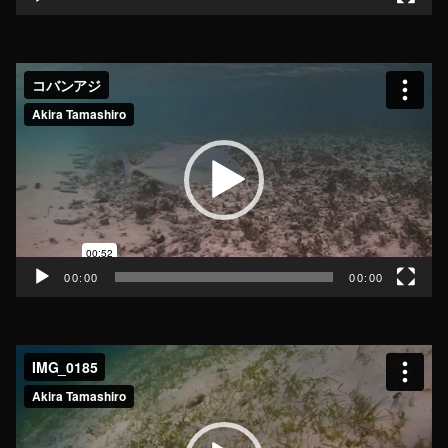
動
画
プ
レ
ー
ヤ
ー
00:00
00:00
動
画
プ
レ