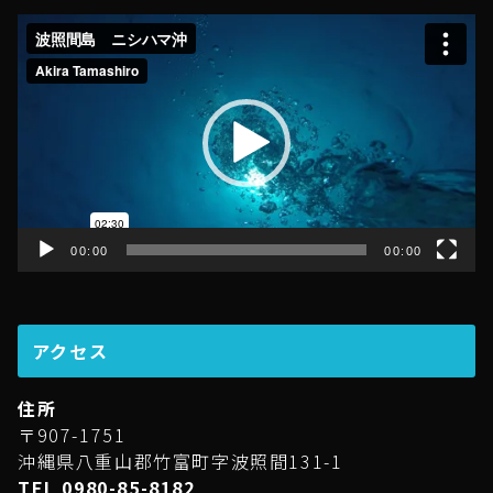
動
画
プ
レ
ー
ヤ
ー
00:00
00:00
アクセス
住所
〒907-1751
沖縄県八重山郡竹富町字波照間131-1
TEL 0980-85-8182