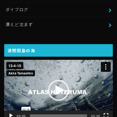
ダイブログ
漂えど沈まず
波照間島の海
動
画
プ
レ
ー
ヤ
ー
00:00
00:00